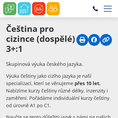
Čeština pro
cizince (dospělé)
3+:1
Skupinová výuka českého jazyka.
Výuka češtiny jako cizího jazyka je naší
specializací, kterí se věnujeme
přes 10 let.
Nabízíme kurzy češtiny různé délky, inzenzity i
zaměření. Pořádáme individuální kurzy češtiny
od úrovně A1 po C1.
Naučte se tento důležitý jazyk s námi na našich