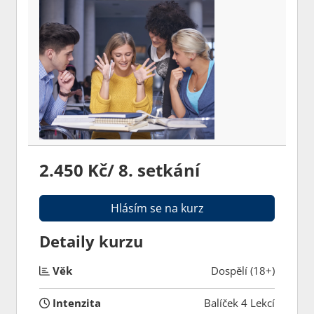
2.450 Kč/ 8. setkání
Hlásím se na kurz
Detaily kurzu
Věk
Dospělí (18+)
Intenzita
Balíček 4 Lekcí