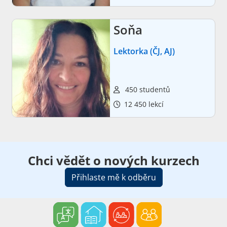
Soňa
Lektorka (ČJ, AJ)
450 studentů
12 450 lekcí
Chci vědět o nových kurzech
Přihlaste mě k odběru